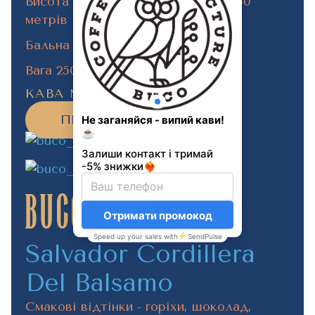
Висота дозрівання зерен - 1250-1450
метрів
Бальна оцінка від SCA - 86
Вага 250г
КАВА МЕЛЕНА ТА В ЗЕРНАХ
ПРИДБАТИ
Buco High
Salvador Cordillera
Del Balsamo
Cмакові відтінки - горіхи, шоколад,