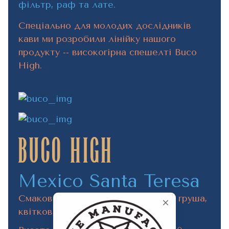
фільтр, раф та лате.
Спеціально для молодих дослідників
кави ми розробили лінійку нашого
продукту -- високогірна спешелті Buco
High.
Buco High
Mexico Santa Teresa
Cмакові відтінки - зелене яблуко, груша,
квітковий мед