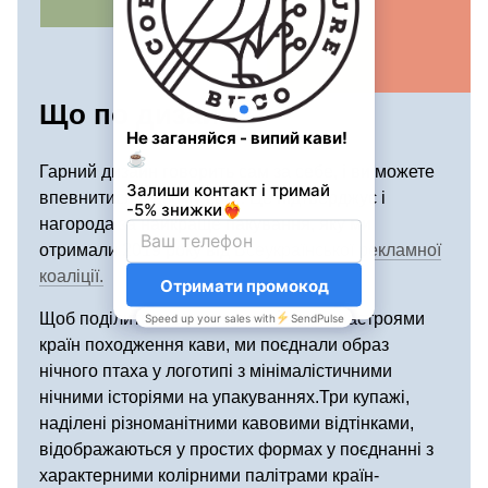
Що по дизайну?
Гарний дизайн говорить сам за себе, і ви можете
впевнитися в цьому самі. Це підтверджує і
нагорода за найкраще пакування, яку ми
отримали 2019 року від
Всеукраїнської рекламної
коаліції.
Щоб поділитися з вами екзотичними настроями
країн походження кави, ми поєднали образ
нічного птаха у логотипі з мінімалістичними
нічними історіями на упакуваннях.Три купажі,
наділені різноманітними кавовими відтінками,
відображаються у простих формах у поєднанні з
характерними колірними палітрами країн-