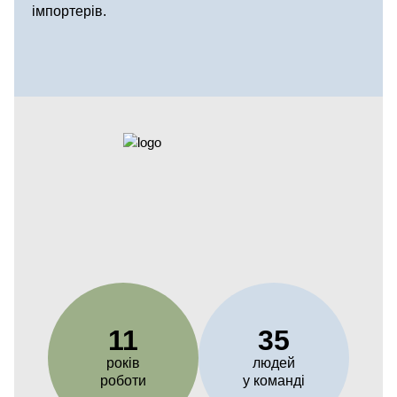
імпортерів.
11
35
років
людей
роботи
у команді