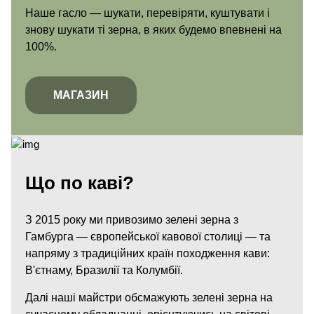
Наше гасло — шукати, перевіряти, куштувати і
знову шукати ті зерна, в яких будемо впевнені на
100%.
МАГАЗИН
Що по каві?
З 2015 року ми привозимо зелені зерна з
Гамбурга — європейської кавової столиці — та
напряму з традиційних країн походження кави:
В'єтнаму, Бразилії та Колумбії.
Далі наші майстри обсмажують зелені зерна на