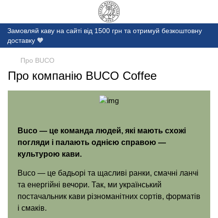
Замовляй каву на сайті від 1500 грн та отримуй безкоштовну
доставку 🧡
Про BUCO
Про компанію BUCO Coffee
Buco — це команда людей, які мають схожі
погляди і палають однією справою —
культурою кави.
Buco — це бадьорі та щасливі ранки, смачні ланчі
та енергійні вечори. Так, ми український
постачальник кави різноманітних сортів, форматів
і смаків.