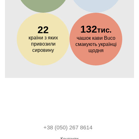
132
22
тис.
країни з яких
чашок кави Buco
привозили
смакують українці
сировину
щодня
+38 (050) 267 8614
Контакти