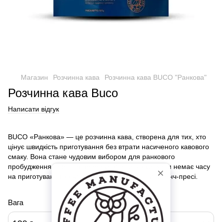
Магазин
Розчинна кава
Розчинна кава BUCO "Ранкова"
Розчинна кава Buco
Написати відгук
BUCO «Ранкова» — це розчинна кава, створена для тих, хто
цінує швидкість приготування без втрати насиченого кавового
смаку. Вона стане чудовим вибором для ранкового
пробудження, офісної перерви або ситуацій, коли немає часу
на приготування кави в турці, кавомашині чи френч-пресі.
Вага