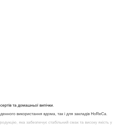
сертів та домашньої випічки.
енного використання вдома, так і для закладів HoReCa.
одукцію, яка забезпечує стабільний смак та високу якість у