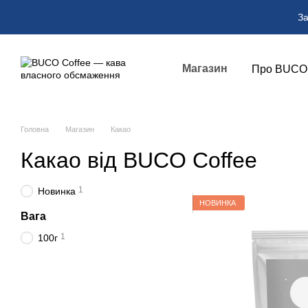
Перейти до основного контенту
За
Магазин
Про BUCO
Оплата і
Новини
BUCO Hig
Головна
Магазин
Какао
Какао від BUCO Coffee
1
Новинка
НОВИНКА
Вага
1
100г