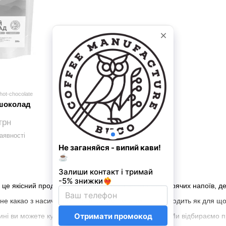
hot-chocolate
шоколад
грн
аявності
це якісний продукт для приготування ароматних гарячих напоїв, де
е какао з насиченим шоколадним смаком, яке підходить як для щод
ні ви можете купити какао з доставкою по Україні. Ми відбираємо пр