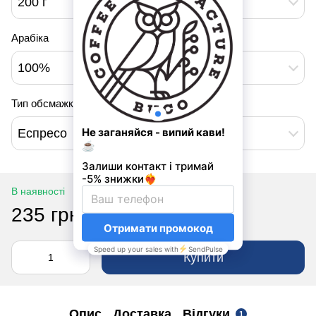
200 г
Арабіка
100%
Тип обсмажки
Еспресо
В наявності
235 грн
335 грн
Купити
Опис
Доставка
Відгуки
1