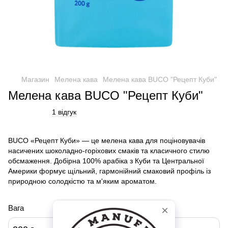
Магазин
Мелена кава
Мелена кава BUCO "Рецепт Куби"
Мелена кава BUCO "Рецепт Куби"
1 відгук
BUCO «Рецепт Куби» — це мелена кава для поціновувачів
насичених шоколадно-горіхових смаків та класичного стилю
обсмаження. Добірна 100% арабіка з Куби та Центральної
Америки формує щільний, гармонійний смаковий профіль із
природною солодкістю та м'яким ароматом.
Вага